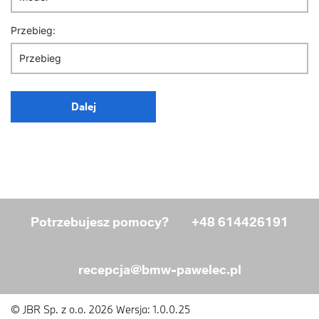
Przebieg:
Dalej
Potrzebujesz pomocy?
+48 614426191
recepcja@bmw-pawelec.pl
© JBR Sp. z o.o. 2026
Wersja: 1.0.0.25